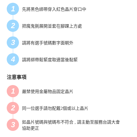
1
先將黑色綁帶穿入紅色晶片穿口中
2
把魔鬼氈展開並套在腳踝上方處
3
請將有選手號碼數字面朝外
4
請將綁帶鬆緊度取適當後黏緊
注意事項
1
嚴禁使用金屬物品固定晶片
2
同一位選手請勿配戴2個或以上晶片
如晶片號碼與號碼布不符合 , 請主動至服務台請大會
3
協助更正